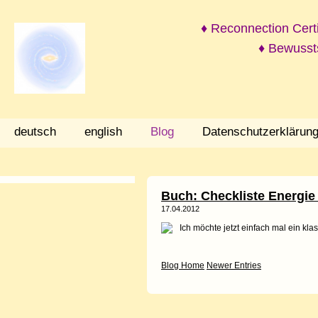
♦
Reconnection Certi
♦ Bewussts
deutsch
english
Blog
Datenschutzerklärun
Buch: Checkliste Energie
17.04.2012
Ich möchte jetzt einfach mal ein kla
Blog Home
Newer Entries